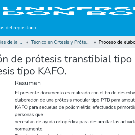
cas del repositorio
Facultad de Ciencias de la Rehabilitación
Técnico en Ortesis y Prótesis
n de prótesis transtibial tip
esis tipo KAFO.
Resumen
El presente documento es realizado con el fin de describi
elaboración de una prótesis modular tipo PTB para amputac
KAFO para secuelas de poliomielitis; efectuados primord
personas que
necesitan de ayuda ortopédica para desarrollar las activida
normalmente.