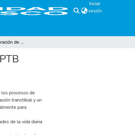
Iniciar
sesión
(current)
Proceso de elaboración de prótesis transtibial tipo PTB endoesqueléticay ortesis tipo KAFO.
o PTB
r los procesos de
ión transtibial y un
ialmente para
des de la vida diaria