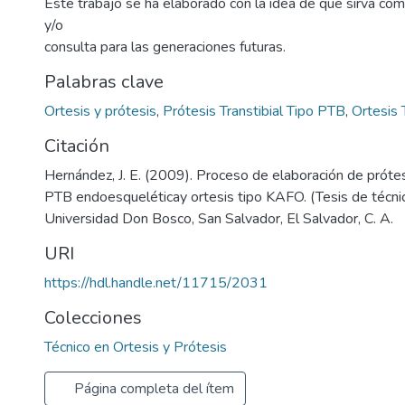
Este trabajo se ha elaborado con la idea de que sirva com
y/o
consulta para las generaciones futuras.
Palabras clave
Ortesis y prótesis
,
Prótesis Transtibial Tipo PTB
,
Ortesis
Citación
Hernández, J. E. (2009). Proceso de elaboración de prótesi
PTB endoesqueléticay ortesis tipo KAFO. (Tesis de técnic
Universidad Don Bosco, San Salvador, El Salvador, C. A.
URI
https://hdl.handle.net/11715/2031
Colecciones
Técnico en Ortesis y Prótesis
Página completa del ítem