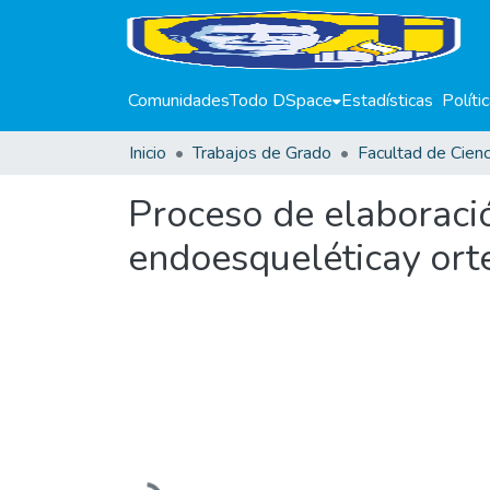
Comunidades
Todo DSpace
Estadísticas
Políti
Inicio
Trabajos de Grado
Proceso de elaboració
endoesqueléticay ort
Cargando...