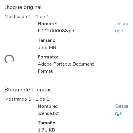
Bloque original
Mostrando
1 - 1 de 1
Nombre:
Desca
FICCT000088.pdf
rgar
Tamaño:
3.55 MB
Formato:
ando...
Adobe Portable Document
Format
Bloque de licencias
Mostrando
1 - 1 de 1
Nombre:
Desca
license.txt
rgar
Tamaño:
1.71 KB