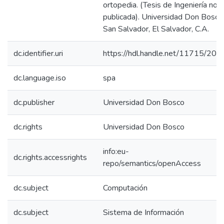
ortopedia. (Tesis de Ingeniería no
publicada). Universidad Don Bosco
San Salvador, El Salvador, C.A.
dc.identifier.uri
https://hdl.handle.net/11715/202
dc.language.iso
spa
dc.publisher
Universidad Don Bosco
dc.rights
Universidad Don Bosco
info:eu-
dc.rights.accessrights
repo/semantics/openAccess
dc.subject
Computación
dc.subject
Sistema de Información