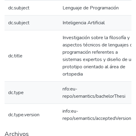
dc.subject
Lenguaje de Programación
dc.subject
Inteligencia Artificial
Investigación sobre la filosofía y
aspectos técnicos de lenguajes de
programación referentes a
dc.title
sistemas expertos y diseño de un
prototipo orientado al área de
ortopedia
nfo:eu-
dc.type
repo/semantics/bachelorThesi
info:eu-
dc.type.version
repo/semantics/acceptedVersion
Archivos