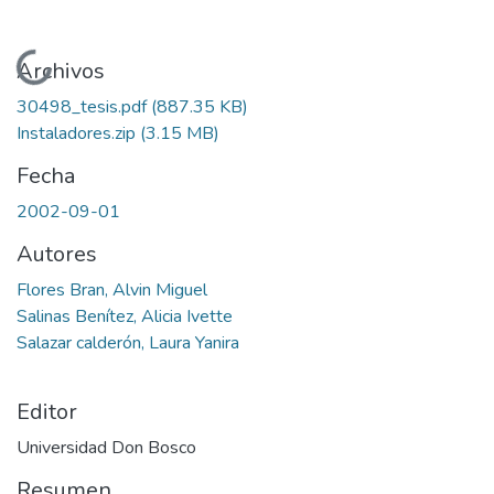
Cargando...
Archivos
30498_tesis.pdf
(887.35 KB)
Instaladores.zip
(3.15 MB)
Fecha
2002-09-01
Autores
Flores Bran, Alvin Miguel
Salinas Benítez, Alicia Ivette
Salazar calderón, Laura Yanira
Editor
Universidad Don Bosco
Resumen