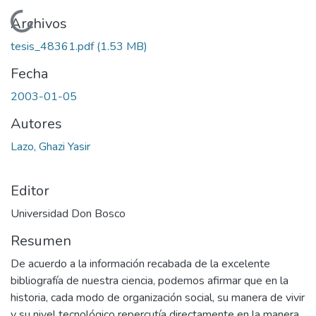
Cargando...
Archivos
tesis_48361.pdf
(1.53 MB)
Fecha
2003-01-05
Autores
Lazo, Ghazi Yasir
Editor
Universidad Don Bosco
Resumen
De acuerdo a la información recabada de la excelente
bibliografía de nuestra ciencia, podemos afirmar que en la
historia, cada modo de organización social, su manera de vivir
y su nivel tecnológico repercutía directamente en la manera