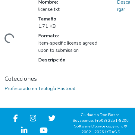
Nombre:
Desca
license.txt
rgar
Tamaño:
1.71 KB
Formato:
rgando...
Item-specific license agreed
upon to submission
Descripción:
Colecciones
Profesorado en Teología Pastoral
Ciudadela Don Bosco,
Soyapango, (+503) 2251-8200
Software DSpace copyright ©
2002 - 2026 LYRASIS