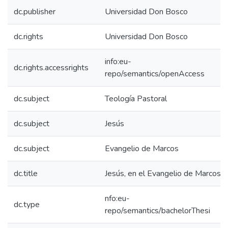
dc.publisher
Universidad Don Bosco
dc.rights
Universidad Don Bosco
info:eu-
dc.rights.accessrights
repo/semantics/openAccess
dc.subject
Teología Pastoral
dc.subject
Jesús
dc.subject
Evangelio de Marcos
dc.title
Jesús, en el Evangelio de Marcos.
nfo:eu-
dc.type
repo/semantics/bachelorThesi