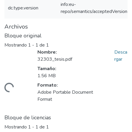
info:eu-
dc.type.version
repo/semantics/acceptedVersion
Archivos
Bloque original
Mostrando
1 - 1 de 1
Nombre:
Desca
32303_tesis.pdf
rgar
Tamaño:
1.56 MB
Formato:
rgando...
Adobe Portable Document
Format
Bloque de licencias
Mostrando
1 - 1 de 1