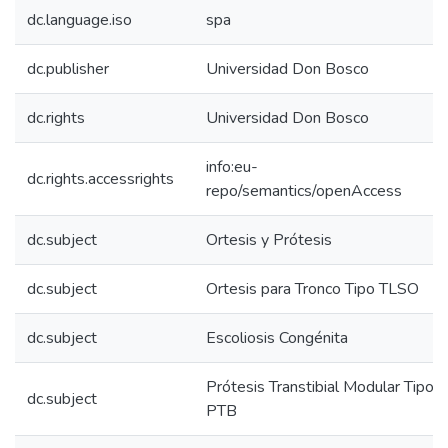
dc.language.iso
spa
dc.publisher
Universidad Don Bosco
dc.rights
Universidad Don Bosco
info:eu-
dc.rights.accessrights
repo/semantics/openAccess
dc.subject
Ortesis y Prótesis
dc.subject
Ortesis para Tronco Tipo TLSO
dc.subject
Escoliosis Congénita
Prótesis Transtibial Modular Tipo
dc.subject
PTB