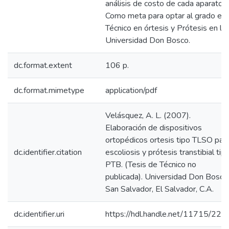
análisis de costo de cada aparato.
Como meta para optar al grado en
Técnico en órtesis y Prótesis en la
Universidad Don Bosco.
dc.format.extent
106 p.
dc.format.mimetype
application/pdf
Velásquez, A. L. (2007).
Elaboración de dispositivos
ortopédicos ortesis tipo TLSO par
dc.identifier.citation
escoliosis y prótesis transtibial tip
PTB. (Tesis de Técnico no
publicada). Universidad Don Bosco
San Salvador, El Salvador, C.A.
dc.identifier.uri
https://hdl.handle.net/11715/227