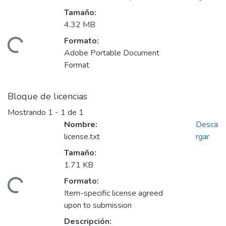
Tamaño:
4.32 MB
Formato:
argando...
Adobe Portable Document
Format
Bloque de licencias
Mostrando
1 - 1 de 1
Nombre:
Desca
license.txt
rgar
Tamaño:
1.71 KB
Formato:
argando...
Item-specific license agreed
upon to submission
Descripción: