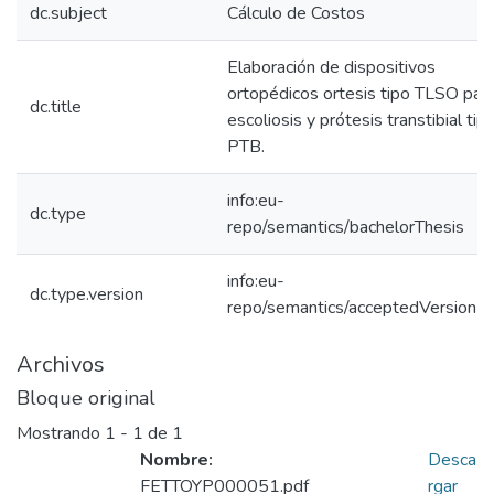
dc.subject
Cálculo de Costos
Elaboración de dispositivos
ortopédicos ortesis tipo TLSO par
dc.title
escoliosis y prótesis transtibial tip
PTB.
info:eu-
dc.type
repo/semantics/bachelorThesis
info:eu-
dc.type.version
repo/semantics/acceptedVersion
Archivos
Bloque original
Mostrando
1 - 1 de 1
Nombre:
Desca
FETTOYP000051.pdf
rgar