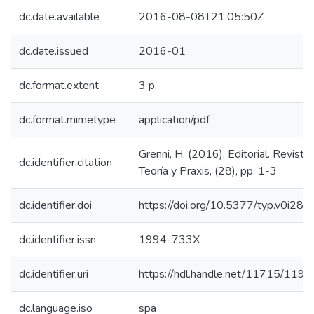
dc.date.available
2016-08-08T21:05:50Z
dc.date.issued
2016-01
dc.format.extent
3 p.
dc.format.mimetype
application/pdf
Grenni, H. (2016). Editorial. Revista
dc.identifier.citation
Teoría y Praxis, (28), pp. 1-3
dc.identifier.doi
https://doi.org/10.5377/typ.v0i28.
dc.identifier.issn
1994-733X
dc.identifier.uri
https://hdl.handle.net/11715/1192
dc.language.iso
spa