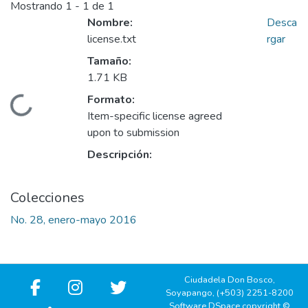
Mostrando
1 - 1 de 1
Nombre:
Desca
license.txt
rgar
Tamaño:
1.71 KB
Formato:
Cargando...
Item-specific license agreed
upon to submission
Descripción:
Colecciones
No. 28, enero-mayo 2016
Ciudadela Don Bosco,
Soyapango, (+503) 2251-8200
Software DSpace copyright ©