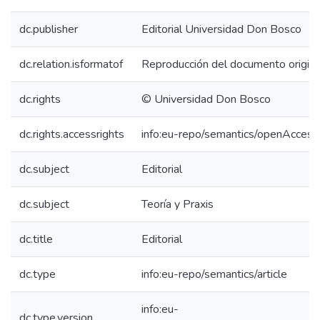
dc.publisher
Editorial Universidad Don Bosco
dc.relation.isformatof
Reproducción del documento origina
dc.rights
© Universidad Don Bosco
dc.rights.accessrights
info:eu-repo/semantics/openAccess
dc.subject
Editorial
dc.subject
Teoría y Praxis
dc.title
Editorial
dc.type
info:eu-repo/semantics/article
info:eu-
dc.type.version