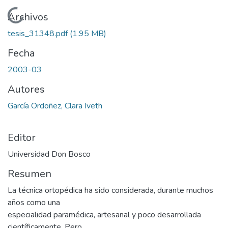
Cargando...
Archivos
tesis_31348.pdf
(1.95 MB)
Fecha
2003-03
Autores
García Ordoñez, Clara Iveth
Editor
Universidad Don Bosco
Resumen
La técnica ortopédica ha sido considerada, durante muchos
años como una
especialidad paramédica, artesanal y poco desarrollada
científicamente. Pero