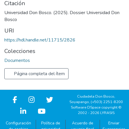
Citación
Universidad Don Bosco. (2025). Dossier Universidad Don
Bosco
URI
https://hdl.handle.net/11715/2826
Colecciones
Documentos
Página completa del ítem
Ciudadela Don Bosco,
Soyapango, (+503) 2251-8200
Software DSpace copyright ©
2002 - 2026 LYRASIS
Configuración
Política de
Acuerdo de
Enviar