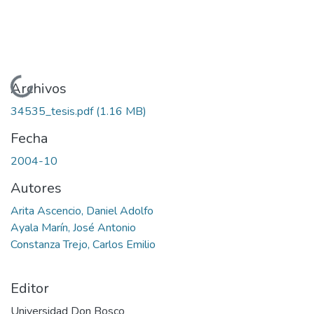
Cargando...
Archivos
34535_tesis.pdf
(1.16 MB)
Fecha
2004-10
Autores
Arita Ascencio, Daniel Adolfo
Ayala Marín, José Antonio
Constanza Trejo, Carlos Emilio
Editor
Universidad Don Bosco