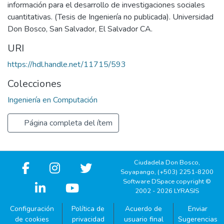
información para el desarrollo de investigaciones sociales
cuantitativas. (Tesis de Ingeniería no publicada). Universidad
Don Bosco, San Salvador, El Salvador CA.
URI
https://hdl.handle.net/11715/593
Colecciones
Ingeniería en Computación
Página completa del ítem
Ciudadela Don Bosco,
Soyapango, (+503) 2251-8200
Software DSpace copyright ©
2002 - 2026 LYRASIS
Configuración
Política de
Acuerdo de
Enviar
de cookies
privacidad
usuario final
Sugerencias