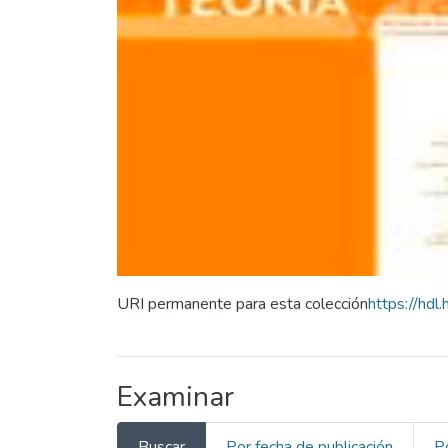
URI permanente para esta colección
https://hd
Examinar
Buscar
Por fecha de publicación
P