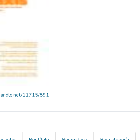
l.handle.net/11715/891
or autor
Por título
Por materia
Por categoría