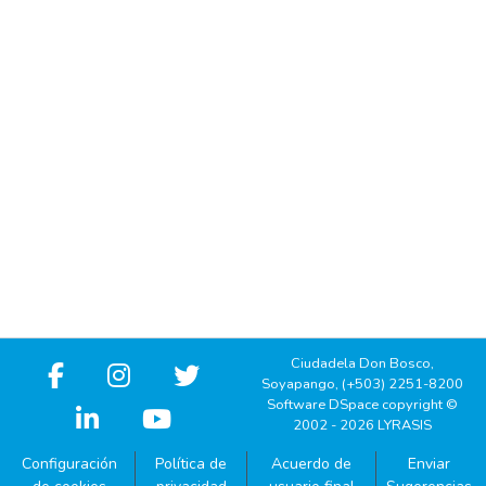
Ciudadela Don Bosco,
Soyapango, (+503) 2251-8200
Software DSpace copyright ©
2002 - 2026 LYRASIS
Configuración
Política de
Acuerdo de
Enviar