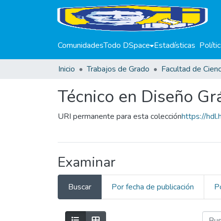
Comunidades
Todo DSpace
Estadísticas
Políti
Inicio
Trabajos de Grado
Técnico en Diseño Grá
URI permanente para esta colección
https://hd
Examinar
Buscar
Por fecha de publicación
P