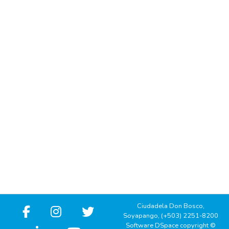
Ciudadela Don Bosco,
Soyapango, (+503) 2251-8200
Software DSpace copyright ©