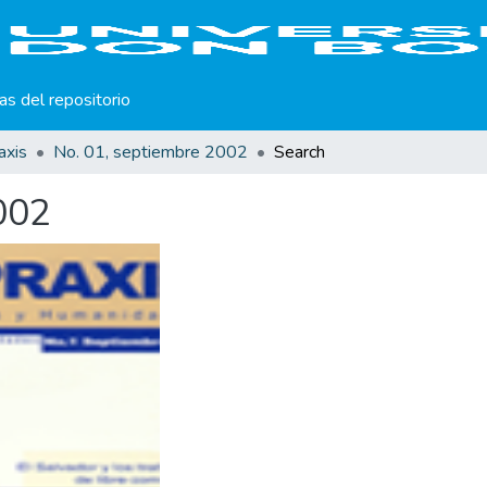
cas del repositorio
axis
No. 01, septiembre 2002
Search
002