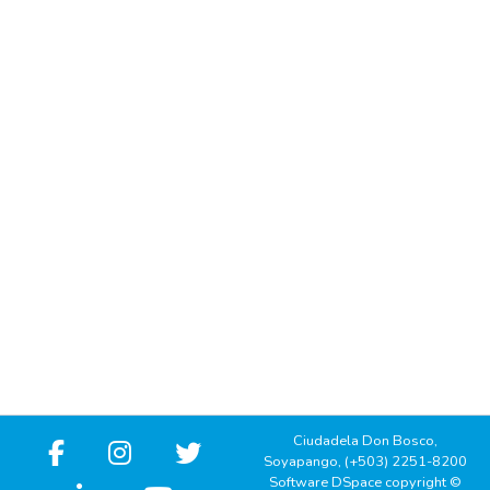
Ciudadela Don Bosco,
Soyapango, (+503) 2251-8200
Software DSpace copyright ©