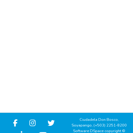
Ciudadela Don Bosco,
Soyapango, (+503) 2251-8200
Software DSpace copyright ©