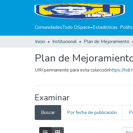
Comunidades
Todo DSpace
Estadísticas
Políti
Inicio
Institucional
Plan de Mejoramiento
Plan de Mejoramient
URI permanente para esta colección
https://hd
Examinar
Buscar
Por fecha de publicación
P