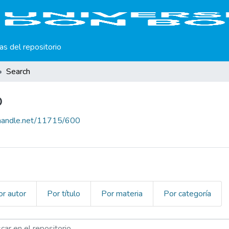
cas del repositorio
Search
o
l.handle.net/11715/600
or autor
Por título
Por materia
Por categoría