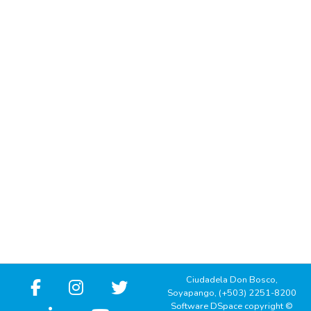
Ciudadela Don Bosco,
Soyapango, (+503) 2251-8200
Software DSpace copyright ©