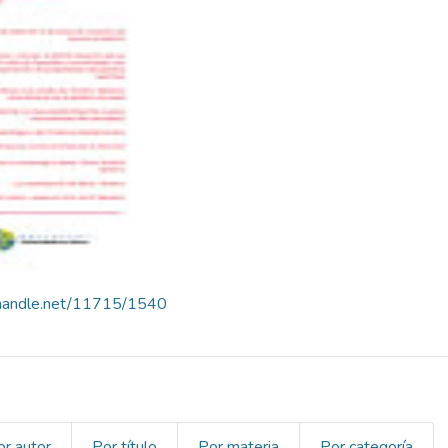
l.handle.net/11715/1540
or autor
Por título
Por materia
Por categoría