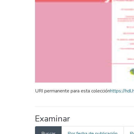
URI permanente para esta colección
https://hd
Examinar
Buscar
Por fecha de publicación
P