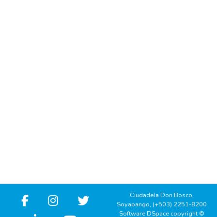
Ciudadela Don Bosco,
Soyapango, (+503) 2251-8200
Software DSpace copyright ©