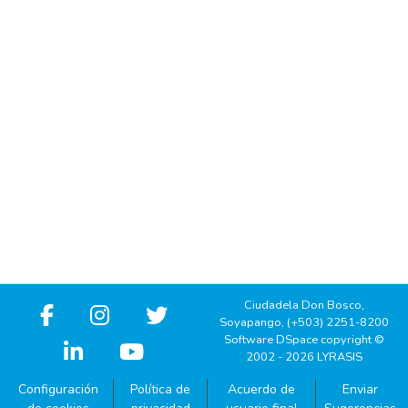
Ciudadela Don Bosco,
Soyapango, (+503) 2251-8200
Software DSpace copyright ©
2002 - 2026 LYRASIS
Configuración
Política de
Acuerdo de
Enviar