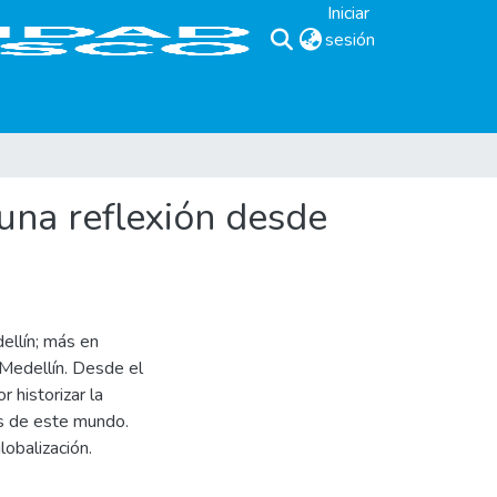
Iniciar
sesión
(current)
 una reflexión desde
dellín; más en
e Medellín. Desde el
r historizar la
as de este mundo.
lobalización.