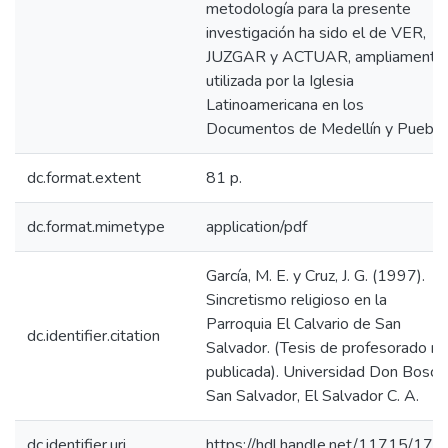
metodología para la presente
investigación ha sido el de VER,
JUZGAR y ACTUAR, ampliamente
utilizada por la Iglesia
Latinoamericana en los
Documentos de Medellín y Puebla
dc.format.extent
81 p.
dc.format.mimetype
application/pdf
García, M. E. y Cruz, J. G. (1997).
Sincretismo religioso en la
Parroquia El Calvario de San
dc.identifier.citation
Salvador. (Tesis de profesorado no
publicada). Universidad Don Bosco
San Salvador, El Salvador C. A.
dc.identifier.uri
https://hdl.handle.net/11715/178