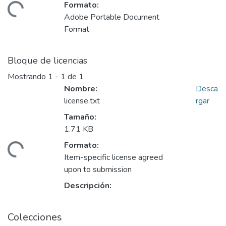
Formato:
gando...
Adobe Portable Document
Format
Bloque de licencias
Mostrando
1 - 1 de 1
Nombre:
Desca
license.txt
rgar
Tamaño:
1.71 KB
Formato:
gando...
Item-specific license agreed
upon to submission
Descripción:
Colecciones