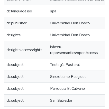
dc.language.iso
spa
dc.publisher
Universidad Don Bosco
dc.rights
Universidad Don Bosco
info:eu-
dc.rights.accessrights
repo/semantics/openAccess
dc.subject
Teología Pastoral
dc.subject
Sincretismo Religioso
dc.subject
Parroquia El Calvario
dc.subject
San Salvador