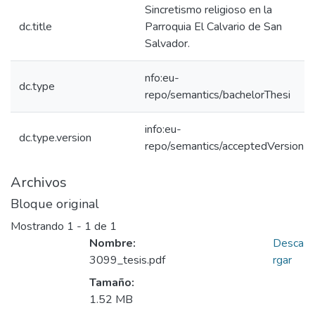
Sincretismo religioso en la
dc.title
Parroquia El Calvario de San
Salvador.
nfo:eu-
dc.type
repo/semantics/bachelorThesi
info:eu-
dc.type.version
repo/semantics/acceptedVersion
Archivos
Bloque original
Mostrando
1 - 1 de 1
Nombre:
Desca
3099_tesis.pdf
rgar
Tamaño:
1.52 MB