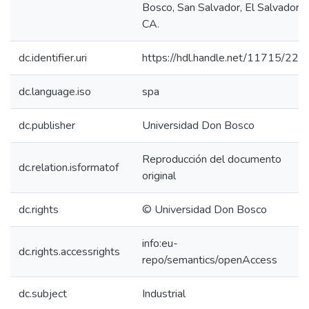
Bosco, San Salvador, El Salvador
CA.
dc.identifier.uri
https://hdl.handle.net/11715/221
dc.language.iso
spa
dc.publisher
Universidad Don Bosco
Reproducción del documento
dc.relation.isformatof
original
dc.rights
© Universidad Don Bosco
info:eu-
dc.rights.accessrights
repo/semantics/openAccess
dc.subject
Industrial