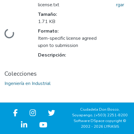
license.txt
rgar
Tamaño:
1.71 KB
Formato:
Cargando...
Item-specific license agreed
upon to submission
Descripción:
Colecciones
Ingeniería en Industrial
Ciudadela Don Bosco,
Soyapango, (+503) 2251-8200
Software DSpace copyright ©
2002 - 2026 LYRASIS