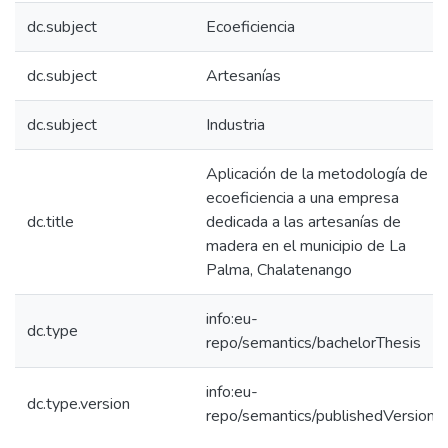
dc.subject
Ecoeficiencia
dc.subject
Artesanías
dc.subject
Industria
Aplicación de la metodología de
ecoeficiencia a una empresa
dc.title
dedicada a las artesanías de
madera en el municipio de La
Palma, Chalatenango
info:eu-
dc.type
repo/semantics/bachelorThesis
info:eu-
dc.type.version
repo/semantics/publishedVersion