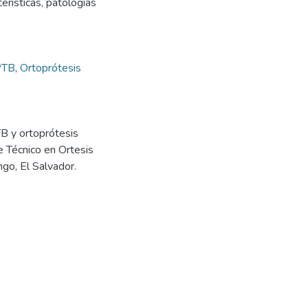
erísticas, patologías
 PTB
,
Ortoprótesis
PTB y ortoprótesis
de Técnico en Ortesis
go, El Salvador.