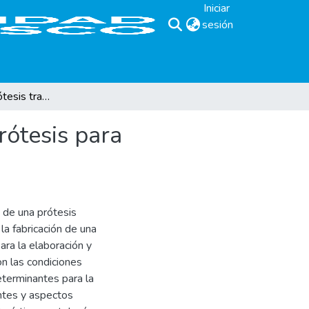
Iniciar
sesión
(current)
Fabricación de prótesis transtibial tipo PTB y ortoprótesis para deficiencia focal femoral proximal sin cirugía
rótesis para
 de una prótesis
la fabricación de una
ara la elaboración y
n las condiciones
eterminantes para la
entes y aspectos