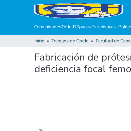
Comunidades
Todo DSpace
Estadísticas
Políti
Inicio
Trabajos de Grado
Fabricación de prótesi
deficiencia focal femo
Cargando...