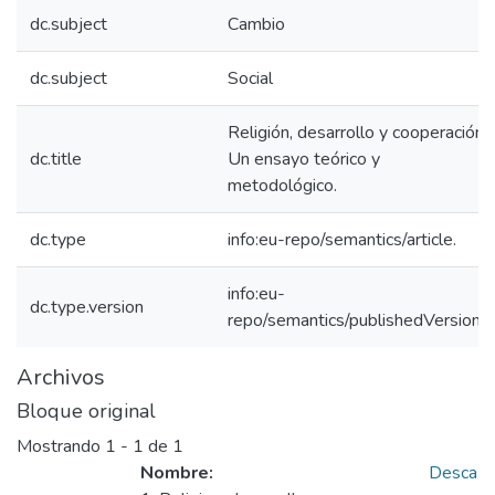
dc.subject
Cambio
dc.subject
Social
Religión, desarrollo y cooperación.
dc.title
Un ensayo teórico y
metodológico.
dc.type
info:eu-repo/semantics/article.
info:eu-
dc.type.version
repo/semantics/publishedVersion
Archivos
Bloque original
Mostrando
1 - 1 de 1
Nombre:
Desca