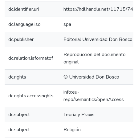
dc.identifier.uri
https://hdl.handle.net/11715/743
dc.language.iso
spa
dc.publisher
Editorial Universidad Don Bosco
Reproducción del documento
dc.relation.isformatof
original
dc.rights
© Universidad Don Bosco
info:eu-
dc.rights.accessrights
repo/semantics/openAccess
dc.subject
Teoría y Praxis
dc.subject
Religión