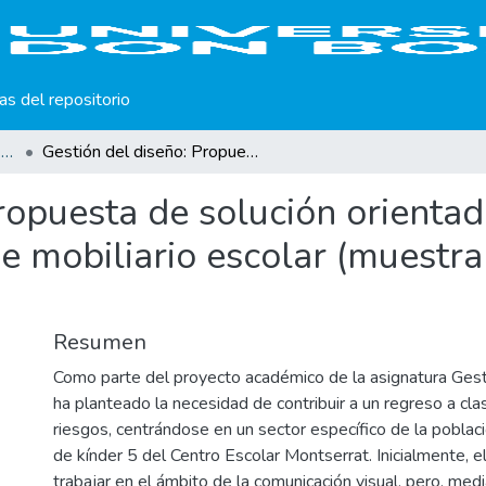
cas del repositorio
Escuela de Diseño Gráfico e Industrial
Gestión del diseño: Propuesta de solución orientada a resolver un problema en diseño de mobiliario escolar (muestra trabajo de estudiantes).
ropuesta de solución orientad
 mobiliario escolar (muestra
Resumen
Como parte del proyecto académico de la asignatura Gest
ha planteado la necesidad de contribuir a un regreso a cla
riesgos, centrándose en un sector específico de la poblaci
de kínder 5 del Centro Escolar Montserrat. Inicialmente, e
trabajar en el ámbito de la comunicación visual, pero, medi