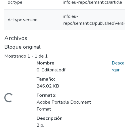
dc.type
info:eu-repo/semantics/article
info:eu-
dc.type.version
repo/semantics/publishedVersio
Archivos
Bloque original
Mostrando
1 - 1 de 1
Nombre:
Desca
0. Editorial.pdf
rgar
Tamaño:
246.02 KB
Formato:
Cargando...
Adobe Portable Document
Format
Descripción:
2 p.