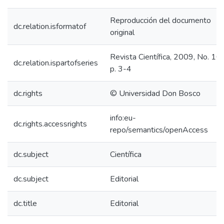
Reproducción del documento
dc.relation.isformatof
original
Revista Científica, 2009, No. 10,
dc.relation.ispartofseries
p. 3-4
dc.rights
© Universidad Don Bosco
info:eu-
dc.rights.accessrights
repo/semantics/openAccess
dc.subject
Científica
dc.subject
Editorial
dc.title
Editorial