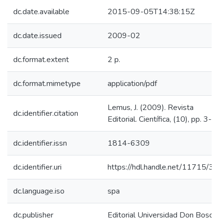
dc.date.available
2015-09-05T14:38:15Z
dc.date.issued
2009-02
dc.format.extent
2 p.
dc.format.mimetype
application/pdf
Lemus, J. (2009). Revista
dc.identifier.citation
Editorial. Científica, (10), pp. 3-4.
dc.identifier.issn
1814-6309
dc.identifier.uri
https://hdl.handle.net/11715/3
dc.language.iso
spa
dc.publisher
Editorial Universidad Don Bosco