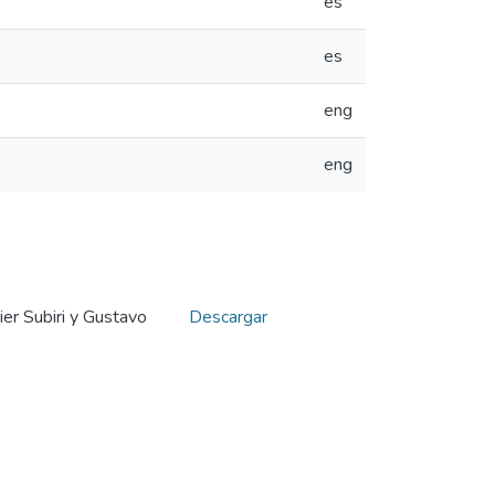
es
es
eng
eng
ier Subiri y Gustavo
Descargar