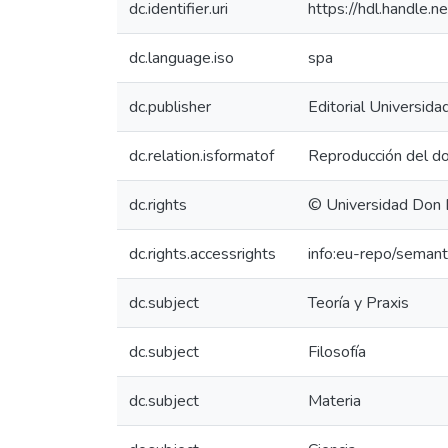
dc.identifier.uri
https://hdl.handle
dc.language.iso
spa
dc.publisher
Editorial Universid
dc.relation.isformatof
Reproducción del do
dc.rights
© Universidad Don
dc.rights.accessrights
info:eu-repo/seman
dc.subject
Teoría y Praxis
dc.subject
Filosofía
dc.subject
Materia