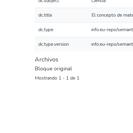
dc.subject
Ciencia
dc.title
El concepto de mater
dc.type
info:eu-repo/semanti
dc.type.version
info:eu-repo/semant
Archivos
Bloque original
Mostrando
1 - 1 de 1