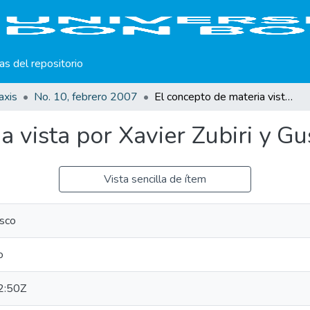
cas del repositorio
axis
No. 10, febrero 2007
El concepto de materia vista por Xavier Zubiri y Gustavo Bueno.
a vista por Xavier Zubiri y G
Vista sencilla de ítem
sco
o
2:50Z