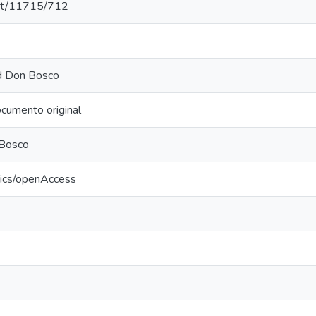
.net/11715/712
ad Don Bosco
cumento original
 Bosco
tics/openAccess