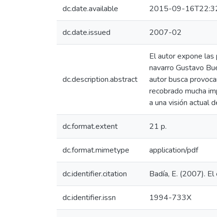
dc.date.available
2015-09-16T22:3
dc.date.issued
2007-02
El autor expone las 
navarro Gustavo Bue
dc.description.abstract
autor busca provocar 
recobrado mucha impo
a una visión actual d
dc.format.extent
21 p.
dc.format.mimetype
application/pdf
dc.identifier.citation
Badía, E. (2007). El
dc.identifier.issn
1994-733X