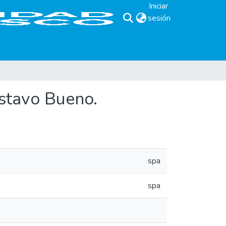
Iniciar
sesión
(current)
ustavo Bueno.
spa
spa