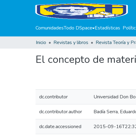
Comunidades
Todo DSpace
Estadísticas
Políti
Inicio
Revistas y libros
Revista Teoría y Pr
El concepto de materi
dc.contributor
Universidad Don Bo
dc.contributor.author
Badía Serra, Eduard
dc.date.accessioned
2015-09-16T22:3