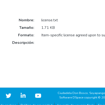
Nombre:
license.txt
Tamaño:
1.71 KB
Formato:
Item-specific license agreed upon to s
Descripción:
Ciudadela Don Bosco, Soyapango
Software DSpace copyright © 2