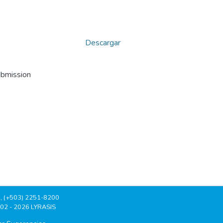
Descargar
ubmission
, (+503) 2251-8200
002 - 2026 LYRASIS