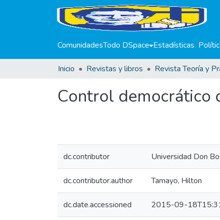
Comunidades
Todo DSpace
Estadísticas
Políti
Inicio
Revistas y libros
Revista Teoría y Pr
Control democrático 
dc.contributor
Universidad Don Bo
dc.contributor.author
Tamayo, Hilton
dc.date.accessioned
2015-09-18T15:3