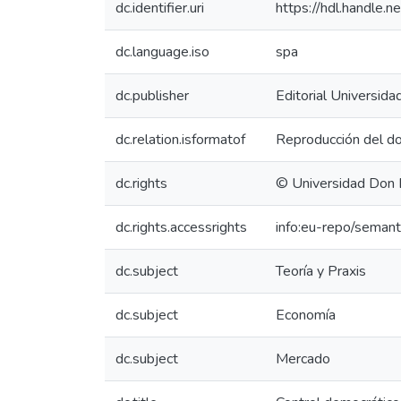
dc.identifier.uri
https://hdl.handle
dc.language.iso
spa
dc.publisher
Editorial Universid
dc.relation.isformatof
Reproducción del do
dc.rights
© Universidad Don
dc.rights.accessrights
info:eu-repo/seman
dc.subject
Teoría y Praxis
dc.subject
Economía
dc.subject
Mercado