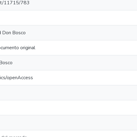
.net/11715/783
ad Don Bosco
cumento original
 Bosco
tics/openAccess