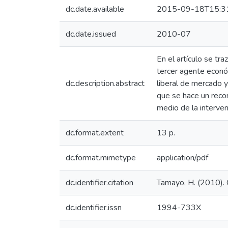
dc.date.available
2015-09-18T15:3
dc.date.issued
2010-07
En el artículo se tr
tercer agente económ
dc.description.abstract
liberal de mercado y
que se hace un recor
medio de la interve
dc.format.extent
13 p.
dc.format.mimetype
application/pdf
dc.identifier.citation
Tamayo, H. (2010). C
dc.identifier.issn
1994-733X