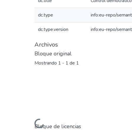
dc.title
Control democrático
dc.type
info:eu-repo/semanti
dc.type.version
info:eu-repo/semant
Archivos
Bloque original
Mostrando
1 - 1 de 1
Cargando...
Bloque de licencias