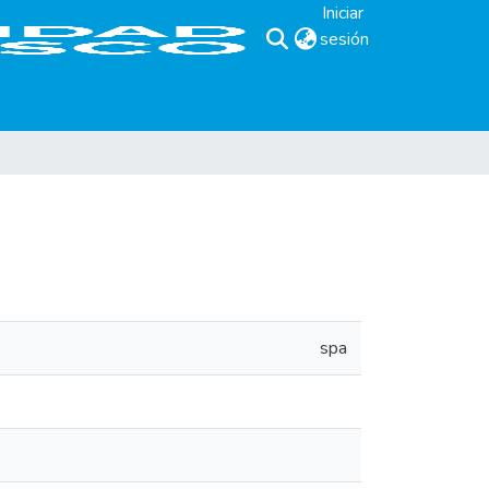
Iniciar
sesión
(current)
spa