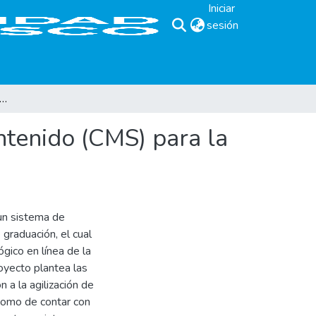
Iniciar
sesión
(current)
 de un Sistema de Administración de Contenido (CMS) para la edición de un periódico tecnológico en línea
ntenido (CMS) para la
un sistema de
graduación, el cual
ógico en línea de la
oyecto plantea las
 a la agilización de
 como de contar con