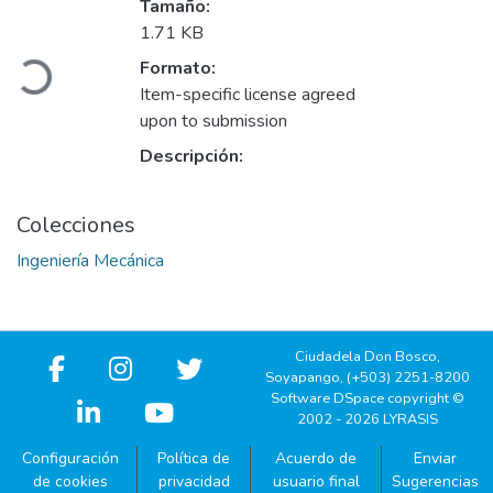
Tamaño:
1.71 KB
Cargando...
Formato:
Item-specific license agreed
upon to submission
Descripción:
Colecciones
Ingeniería Mecánica
Ciudadela Don Bosco,
Soyapango, (+503) 2251-8200
Software DSpace copyright ©
2002 - 2026 LYRASIS
Configuración
Política de
Acuerdo de
Enviar
de cookies
privacidad
usuario final
Sugerencias