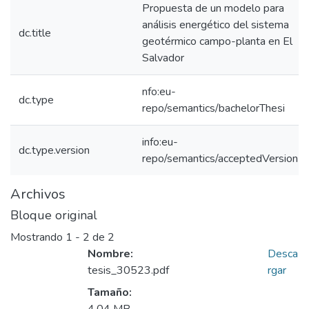
Propuesta de un modelo para
análisis energético del sistema
dc.title
geotérmico campo-planta en El
Salvador
nfo:eu-
dc.type
repo/semantics/bachelorThesi
info:eu-
dc.type.version
repo/semantics/acceptedVersion
Archivos
Bloque original
Mostrando
1 - 2 de 2
Nombre:
Desca
tesis_30523.pdf
rgar
Tamaño: