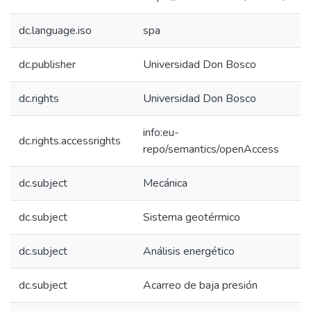
dc.language.iso
spa
dc.publisher
Universidad Don Bosco
dc.rights
Universidad Don Bosco
info:eu-
dc.rights.accessrights
repo/semantics/openAccess
dc.subject
Mecánica
dc.subject
Sistema geotérmico
dc.subject
Análisis energético
dc.subject
Acarreo de baja presión