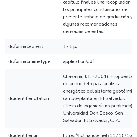
capítulo final es una recopilación d
las principales conclusiones del
presente trabajo de graduación y
algunas recomendaciones
derivadas de estas.
dc.format.extent
171 p.
dc.format.mimetype
application/pdf
Chavarría, J. L. (2001). Propuesta
de un modelo para análisis
energético del sistema geotérmico
dc.identifier.citation
campo-planta en El Salvador.
(Tesis de ingeniería no publicada).
Universidad Don Bosco, San
Salvador, El Salvador, C. A.
dc.identifier.uri
https://hdl.handle.net/11715/164