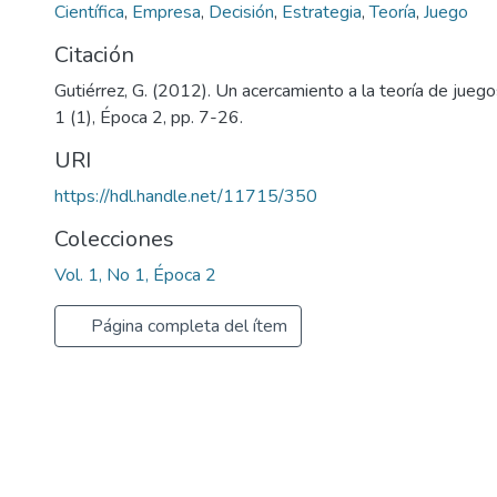
Científica
,
Empresa
,
Decisión
,
Estrategia
,
Teoría
,
Juego
Citación
Gutiérrez, G. (2012). Un acercamiento a la teoría de juegos
1 (1), Época 2, pp. 7-26.
URI
https://hdl.handle.net/11715/350
Colecciones
Vol. 1, No 1, Época 2
Página completa del ítem