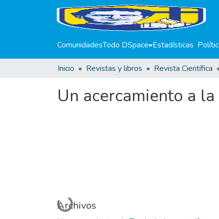
Comunidades
Todo DSpace
Estadísticas
Políti
Inicio
Revistas y libros
Revista Científica
Un acercamiento a la 
Cargando...
Archivos