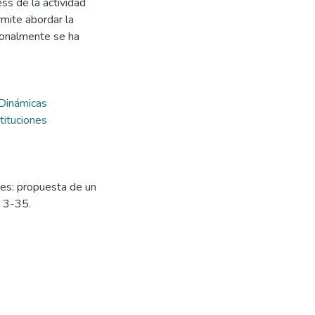
ss de la actividad
mite abordar la
ionalmente se ha
Dinámicas
stituciones
res: propuesta de un
. 3-35.