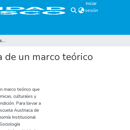
Iniciar
sesión
(current)
Analizando la pobreza desde los pobres: propuesta de un marco teórico integrador
a de un marco teórico
un marco teórico que
micas, culturales y
dición. Para llevar a
Escuela Austriaca de
omía Institucional
 Sociología