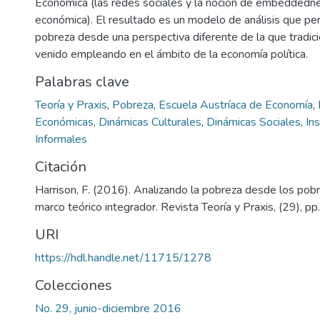
Económica (las redes sociales y la noción de embeddedne
económica). El resultado es un modelo de análisis que per
pobreza desde una perspectiva diferente de la que tradic
venido empleando en el ámbito de la economía política.
Palabras clave
Teoría y Praxis
,
Pobreza
,
Escuela Austríaca de Economía
,
Económicas
,
Dinámicas Culturales
,
Dinámicas Sociales
,
In
Informales
Citación
Harrison, F. (2016). Analizando la pobreza desde los pob
marco teórico integrador. Revista Teoría y Praxis, (29), pp
URI
https://hdl.handle.net/11715/1278
Colecciones
No. 29, junio-diciembre 2016