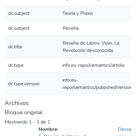
dc.subject
Teoría y Praxis
dc.subject
Reseña
Reseña de Libros. Volin, La
dc.title
Revolución desconocida.
dc.type
info:eu-repo/semantics/article.
info:eu-
dc.type.version
repo/semantics/publishedVersion
Archivos
Bloque original
Mostrando
1 - 1 de 1
Nombre:
Desca