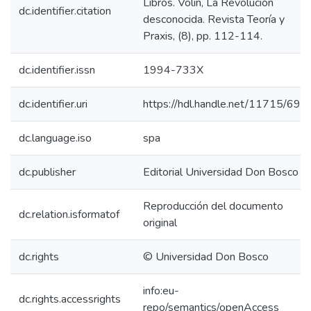
Libros. Volin, La Revolución
dc.identifier.citation
desconocida. Revista Teoría y
Praxis, (8), pp. 112-114.
dc.identifier.issn
1994-733X
dc.identifier.uri
https://hdl.handle.net/11715/691
dc.language.iso
spa
dc.publisher
Editorial Universidad Don Bosco
Reproducción del documento
dc.relation.isformatof
original
dc.rights
© Universidad Don Bosco
info:eu-
dc.rights.accessrights
repo/semantics/openAccess