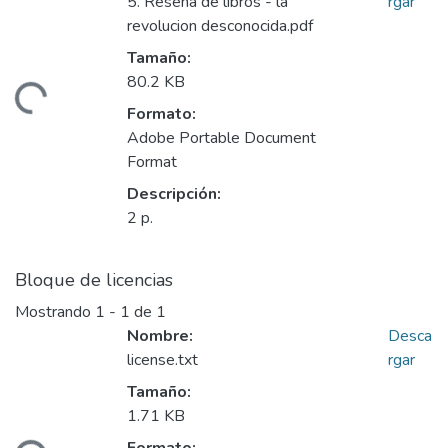
5. Resena de libros - la
rgar
revolucion desconocida.pdf
Tamaño:
80.2 KB
gando...
Formato:
Adobe Portable Document
Format
Descripción:
2 p.
Bloque de licencias
Mostrando
1 - 1 de 1
Nombre:
Desca
license.txt
rgar
Tamaño:
1.71 KB