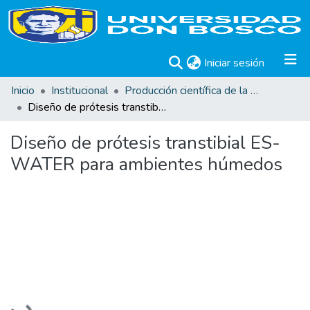
(current)
Iniciar sesión
Inicio
Institucional
Producción científica de la Universidad Don Bosco
Diseño de prótesis transtibial ES-WATER para ambientes húmedos
Diseño de prótesis transtibial ES-
WATER para ambientes húmedos
Cargando...