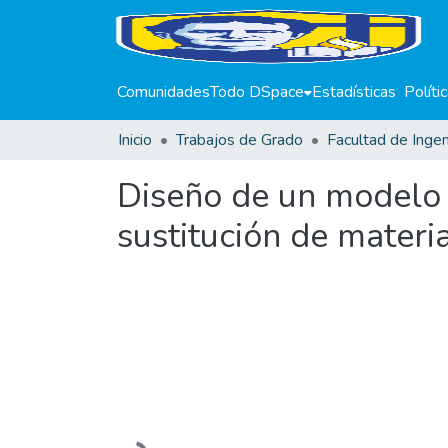
Comunidades
Todo DSpace
Estadísticas
Políti
Inicio
Trabajos de Grado
Facultad de Ingen
Diseño de un modelo d
sustitución de materi
Cargando...