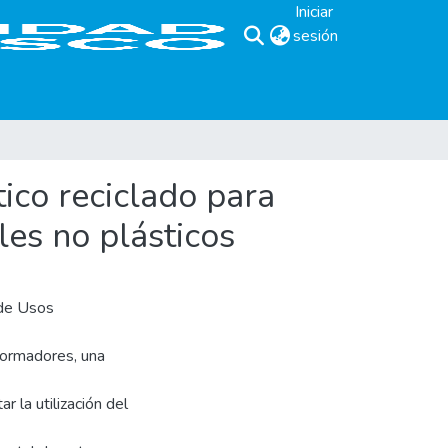
Iniciar
sesión
(current)
ico reciclado para
les no plásticos
 de Usos
formadores, una
r la utilización del