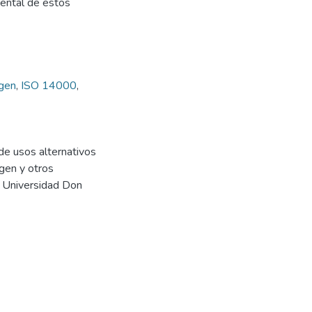
iental de estos
rgen
,
ISO 14000
,
 de usos alternativos
rgen y otros
). Universidad Don