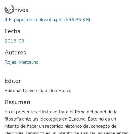
Cargando...
Archivos
4 El papel de la filosofia.pdf
(536.86 KB)
Fecha
2015-06
Autores
Rojas, Marcelino
Editor
Editorial Universidad Don Bosco
Resumen
En el presente artículo se trata el tema del papel de la
filosofía ante las ideologías en Ellacuría. Éste no es un
intento de hacer un recorrido histórico del concepto de
ideología. Tampoco es un intento de analizar las semejanzas