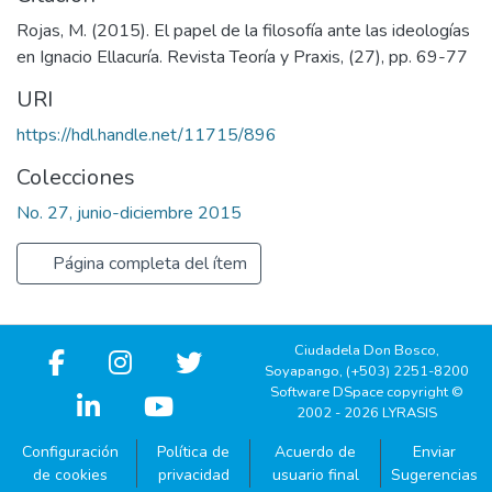
Rojas, M. (2015). El papel de la filosofía ante las ideologías
en Ignacio Ellacuría. Revista Teoría y Praxis, (27), pp. 69-77
URI
https://hdl.handle.net/11715/896
Colecciones
No. 27, junio-diciembre 2015
Página completa del ítem
Ciudadela Don Bosco,
Soyapango, (+503) 2251-8200
Software DSpace copyright ©
2002 - 2026 LYRASIS
Configuración
Política de
Acuerdo de
Enviar
de cookies
privacidad
usuario final
Sugerencias