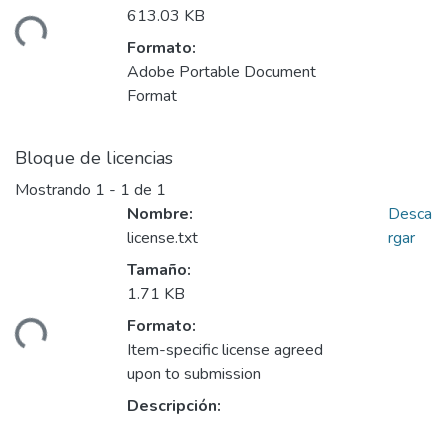
613.03 KB
ando...
Formato:
Adobe Portable Document
Format
Bloque de licencias
Mostrando
1 - 1 de 1
Nombre:
Desca
license.txt
rgar
Tamaño:
1.71 KB
Formato:
ando...
Item-specific license agreed
upon to submission
Descripción: