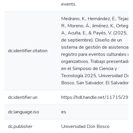
events.
Medrano, K., Hernández, E., Tejada,
R., Moreno, Á., Jiménez, K., Ortega,
A., Acuña, E., & Payés, V. (2025, 2
de septiembre). Diseño de un
sistema de gestión de asistencia y
dc.identifier.citation
registro para eventos culturales u
organizativos. Trabajo presentado
en el Simposio de Ciencia y
Tecnología 2025, Universidad Don
Bosco, San Salvador, El Salvador.
dc.identifier.uri
https://hdl.handle.net/11715/290
dc.language.iso
es
dc.publisher
Universidad Don Bosco