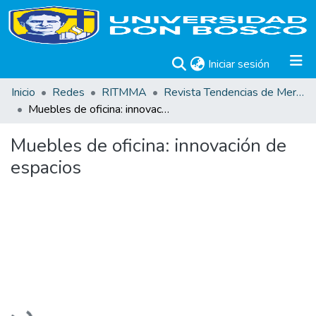
(current)
Iniciar sesión
Inicio
Redes
RITMMA
Revista Tendencias de Mercado, Innovación y Aprovechamiento de Residuos Sólidos del Sector Muebles en países de Iberoamérica. Vol. 1, No. 1, enero-diciembre 2019
Muebles de oficina: innovación de espacios
Muebles de oficina: innovación de
espacios
Cargando...