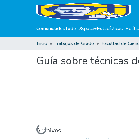
Comunidades
Todo DSpace
Estadísticas
Políti
Inicio
Trabajos de Grado
Guía sobre técnicas d
Cargando...
Archivos