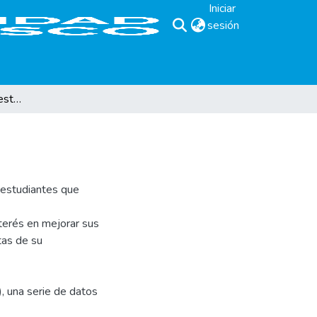
Iniciar
sesión
(current)
Guía sobre técnicas de estudio.
 estudiantes que
nterés en mejorar sus
tas de su
), una serie de datos