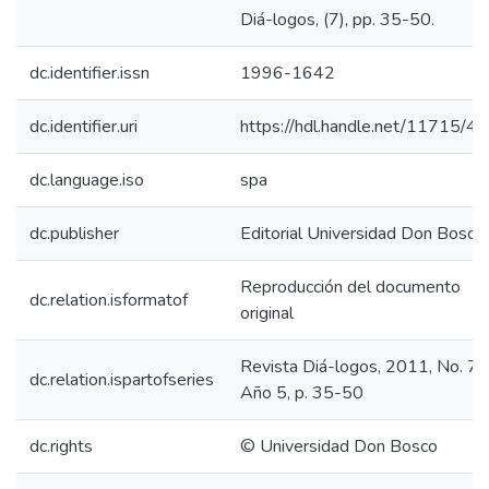
Diá-logos, (7), pp. 35-50.
dc.identifier.issn
1996-1642
dc.identifier.uri
https://hdl.handle.net/11715/4
dc.language.iso
spa
dc.publisher
Editorial Universidad Don Bosco
Reproducción del documento
dc.relation.isformatof
original
Revista Diá-logos, 2011, No. 7,
dc.relation.ispartofseries
Año 5, p. 35-50
dc.rights
© Universidad Don Bosco