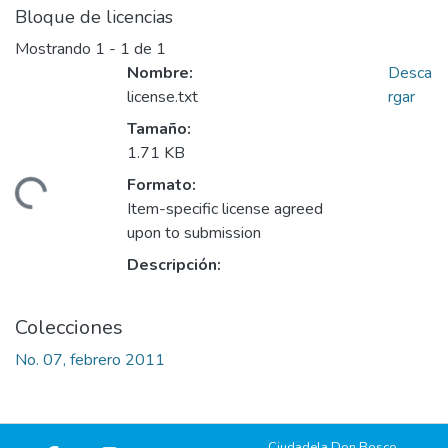
Bloque de licencias
Mostrando
1 - 1 de 1
Nombre:
Desca
license.txt
rgar
Tamaño:
1.71 KB
Formato:
gando...
Item-specific license agreed
upon to submission
Descripción:
Colecciones
No. 07, febrero 2011
Ciudadela Don Bosco,