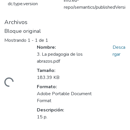
info:eu-
dc.type.version
repo/semantics/publishedVersio
Archivos
Bloque original
Mostrando
1 - 1 de 1
Nombre:
Desca
3. La pedagogia de los
rgar
abrazos.pdf
Tamaño:
183.39 KB
gando...
Formato:
Adobe Portable Document
Format
Descripción:
15 p.