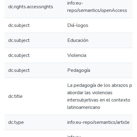
info:eu-
dc.rights.accessrights
repo/semantics/openAccess
dc.subject
Diá-logos
dc.subject
Educación
dc.subject
Violencia
dc.subject
Pedagogía
La pedagogía de los abrazos par
abordar las violencias
dc.title
intersubjetivas en el contexto
latinoamericano
dc.type
info:eu-repo/semantics/article