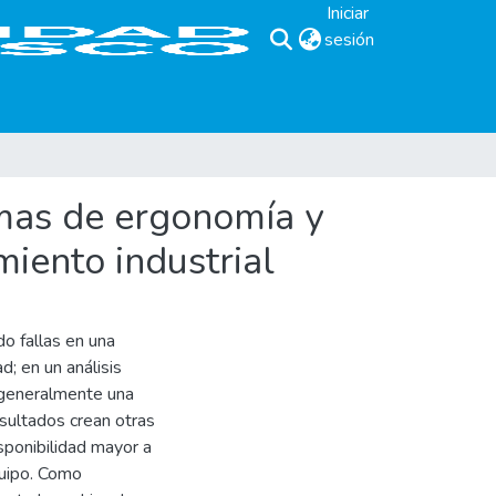
Iniciar
sesión
(current)
rmas de ergonomía y
iento industrial
o fallas en una
; en un análisis
s generalmente una
sultados crean otras
sponibilidad mayor a
quipo. Como