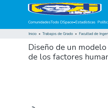
Comunidades
Todo DSpace
Estadísticas
Políti
Inicio
Trabajos de Grado
Facultad de Ingen
Diseño de un modelo 
de los factores human
Cargando...