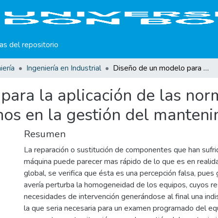
cas del repositorio
iería
Ingeniería en Industrial
Diseño de un modelo para la aplicación de las normas de ergonomía y de los factores humanos en la gestión del mantenimiento industrial
para la aplicación de las no
os en la gestión del mantenim
Resumen
La reparación o sustitución de componentes que han sufrid
máquina puede parecer mas rápido de lo que es en realidad
global, se verifica que ésta es una percepción falsa, pue
avería perturba la homogeneidad de los equipos, cuyos re
necesidades de intervención generándose al final una indi
la que seria necesaria para un examen programado del e