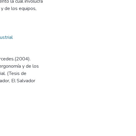
nto la cual involucra
y de los equipos,
ustrial
rcedes.(2004).
ergonomía y de los
al. (Tesis de
ador, El Salvador