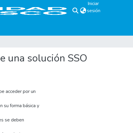
Iniciar
sesión
(current)
de una solución SSO
be acceder por un
en su forma básica y
les se deben