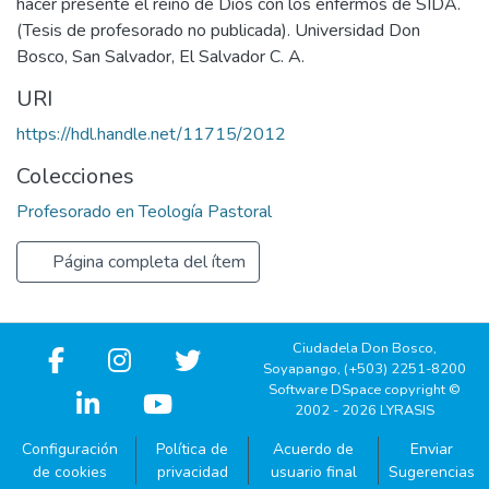
hacer presente el reino de Dios con los enfermos de SIDA.
(Tesis de profesorado no publicada). Universidad Don
Bosco, San Salvador, El Salvador C. A.
URI
https://hdl.handle.net/11715/2012
Colecciones
Profesorado en Teología Pastoral
Página completa del ítem
Ciudadela Don Bosco,
Soyapango, (+503) 2251-8200
Software DSpace copyright ©
2002 - 2026 LYRASIS
Configuración
Política de
Acuerdo de
Enviar
de cookies
privacidad
usuario final
Sugerencias