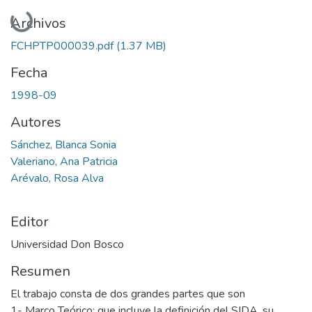
Cargando...
Archivos
FCHPTP000039.pdf
(1.37 MB)
Fecha
1998-09
Autores
Sánchez, Blanca Sonia
Valeriano, Ana Patricia
Arévalo, Rosa Alva
Editor
Universidad Don Bosco
Resumen
El trabajo consta de dos grandes partes que son
1- Marco Teórico: que incluye la definición del SIDA, su