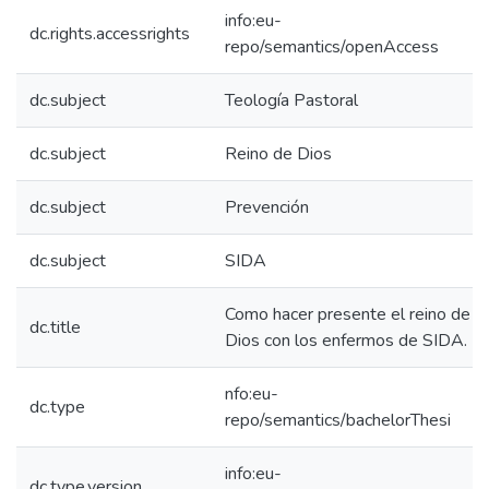
info:eu-
dc.rights.accessrights
repo/semantics/openAccess
dc.subject
Teología Pastoral
dc.subject
Reino de Dios
dc.subject
Prevención
dc.subject
SIDA
Como hacer presente el reino de
dc.title
Dios con los enfermos de SIDA.
nfo:eu-
dc.type
repo/semantics/bachelorThesi
info:eu-
dc.type.version