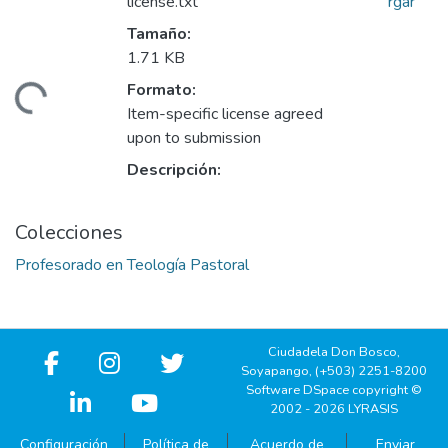
license.txt
rgar
Tamaño:
1.71 KB
Formato:
gando...
Item-specific license agreed
upon to submission
Descripción:
Colecciones
Profesorado en Teología Pastoral
Ciudadela Don Bosco,
Soyapango, (+503) 2251-8200
Software DSpace copyright ©
2002 - 2026 LYRASIS
Configuración
Política de
Acuerdo de
Enviar