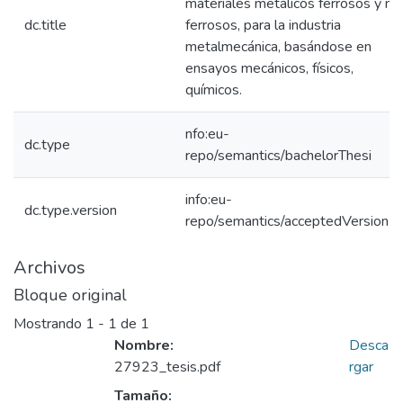
materiales metálicos ferrosos y no
dc.title
ferrosos, para la industria
metalmecánica, basándose en
ensayos mecánicos, físicos,
químicos.
nfo:eu-
dc.type
repo/semantics/bachelorThesi
info:eu-
dc.type.version
repo/semantics/acceptedVersion
Archivos
Bloque original
Mostrando
1 - 1 de 1
Nombre:
Desca
27923_tesis.pdf
rgar
Tamaño: