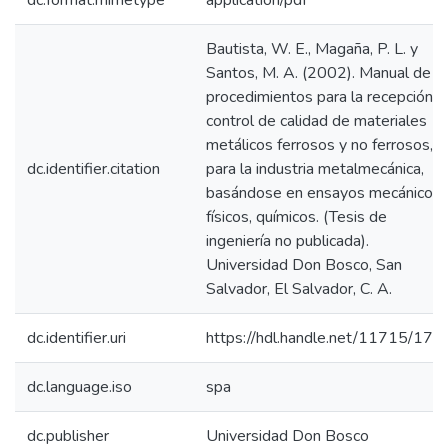
dc.format.mimetype
application/pdf
Bautista, W. E., Magaña, P. L. y
Santos, M. A. (2002). Manual de
procedimientos para la recepción y
control de calidad de materiales
metálicos ferrosos y no ferrosos,
dc.identifier.citation
para la industria metalmecánica,
basándose en ensayos mecánicos,
físicos, químicos. (Tesis de
ingeniería no publicada).
Universidad Don Bosco, San
Salvador, El Salvador, C. A.
dc.identifier.uri
https://hdl.handle.net/11715/177
dc.language.iso
spa
dc.publisher
Universidad Don Bosco