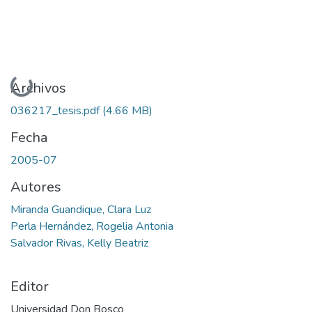
Cargando...
Archivos
036217_tesis.pdf
(4.66 MB)
Fecha
2005-07
Autores
Miranda Guandique, Clara Luz
Perla Hernández, Rogelia Antonia
Salvador Rivas, Kelly Beatriz
Editor
Universidad Don Bosco