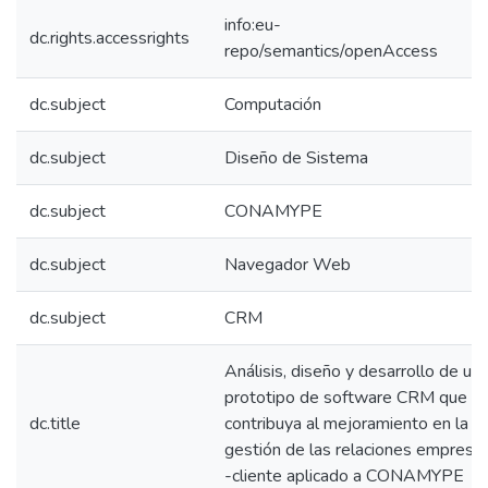
info:eu-
dc.rights.accessrights
repo/semantics/openAccess
dc.subject
Computación
dc.subject
Diseño de Sistema
dc.subject
CONAMYPE
dc.subject
Navegador Web
dc.subject
CRM
Análisis, diseño y desarrollo de un
prototipo de software CRM que
dc.title
contribuya al mejoramiento en la
gestión de las relaciones empresa
-cliente aplicado a CONAMYPE