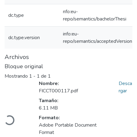
nfo:eu-
dc.type
repo/semantics/bachelorThesi
info:eu-
dc.type.version
repo/semantics/acceptedVersion
Archivos
Bloque original
Mostrando
1 - 1 de 1
Nombre:
Desca
FICCT000117.pdf
rgar
Tamaño:
Cargando...
6.11 MB
Formato:
Adobe Portable Document
Format